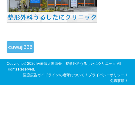
投
awaji336
稿
Copyright © 2026 医療法人隆由会 整形外科うるしたにクリニック All
Rights Reserved.
ナ
医療広告ガイドラインの遵守について
プライバシーポリシー
免責事項
ビ
ゲ
ー
シ